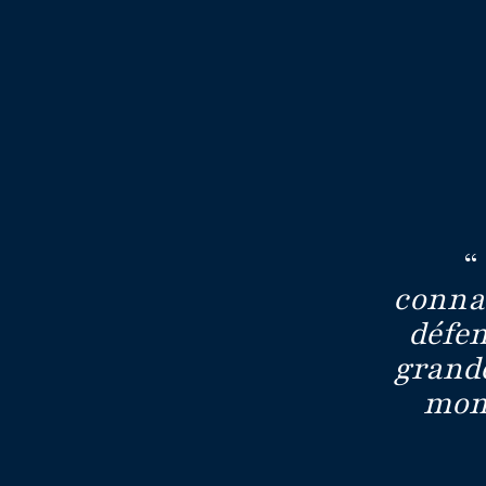
“
connai
défen
grande
mome