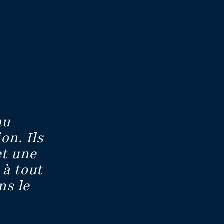
au
on. Ils
et une
 à tout
ns le