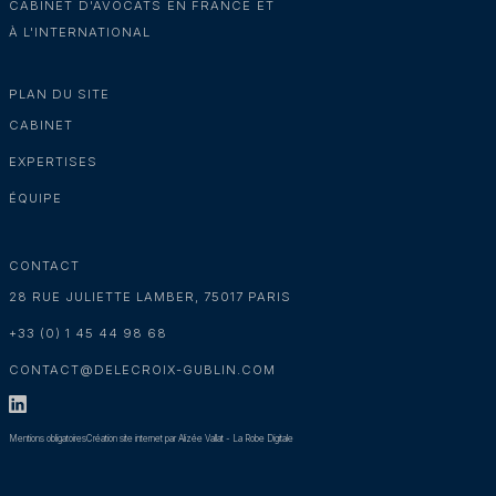
CABINET D'AVOCATS EN FRANCE ET
À L'INTERNATIONAL
PLAN DU SITE
CABINET
EXPERTISES
ÉQUIPE
CONTACT
28 RUE JULIETTE LAMBER, 75017 PARIS
+33 (0) 1 45 44 98 68
CONTACT@DELECROIX-GUBLIN.COM
Mentions obligatoires
Création site internet par Alizée Vallat - La Robe Digitale