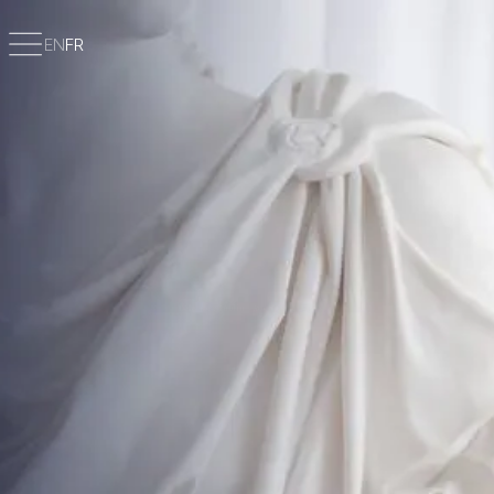
EN
FR
Delecroix Gublin - Avocats à la cour