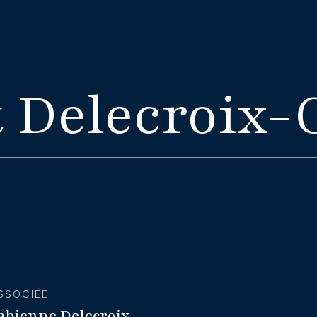
 Delecroix-
SSOCIÉE
abienne Delecroix