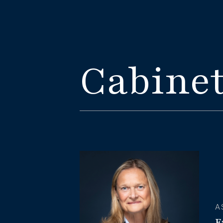
Cabinet
A
F